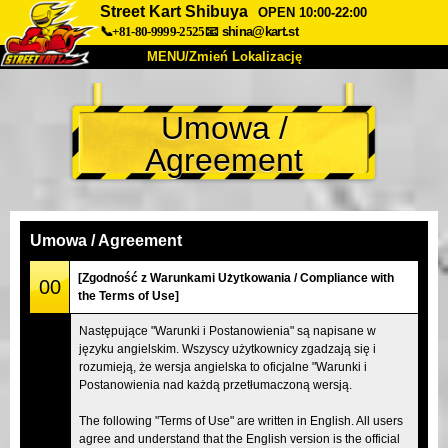
Street Kart Shibuya
OPEN 10:00-22:00
📞+81-80-9999-2525
📧
shina@kart.st
MENU/Zmień Lokalizację
TOP
Umowa /
O nas
Specyfikacja
Cena
Agreement
Dojazd
Opinie
FAQ
Firma
Rezerwacja
Zmień Lokalizację
Umowa / Agreement
Tokyo Shinagawa
Tokyo Akihabara#1
[Zgodność z Warunkami Użytkowania / Compliance with
00
the Terms of Use]
Tokyo Akihabara#2
Tokyo Shibuya
Następujące "Warunki i Postanowienia" są napisane w
Tokyo Shibuya Annex
Tokyo Bay
języku angielskim. Wszyscy użytkownicy zgadzają się i
rozumieją, że wersja angielska to oficjalne "Warunki i
Tokyo Asakusa
Osaka
Postanowienia nad każdą przetłumaczoną wersją.
Okinawa
The following "Terms of Use" are written in English. All users
agree and understand that the English version is the official