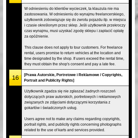
W odniesieniu do klientów wycieczek, ta klauzula nie ma
zastosowania. W odniesieniu do wynajmu freelancerskiego,
użytkownik zobowiązuje się do zwrotu pojazdu itp. w miejscu
i czasie określonym przez sklep. Jeśli użytkownik przekroczy
czas wynajmu, musi uzyskać zgodę sklepu i zapłacić opłatę
za opóźnienie.
This clause does not apply to tour customers. For freelance
rental, users promise to return vehicles at the location and
time designated by the shop. If users exceed the rental time,
they must obtain the shop's consent and pay a late fee.
[Prawa Autorskie, Portretowe i Reklamowe / Copyrights,
16
Portrait and Publicity Rights]
Użytkownik zgadza się nie zgłaszać żadnych roszczeń
dotyczących praw autorskich, portretowych i reklamowych
związanych ze zdjęciami dotyczącymi korzystania z
gokartów i świadczonych usług.
Users agree not to make any claims regarding copyrights,
portrait rights, and publicity rights concerning photographs
related to the use of karts and services provided.