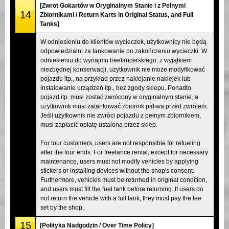
[Zwrot Gokartów w Oryginalnym Stanie i z Pełnymi
14
Zbiornikami / Return Karts in Original Status, and Full
Tanks]
W odniesieniu do klientów wycieczek, użytkownicy nie będą
odpowiedzialni za tankowanie po zakończeniu wycieczki. W
odniesieniu do wynajmu freelancerskiego, z wyjątkiem
niezbędnej konserwacji, użytkownik nie może modyfikować
pojazdu itp., na przykład przez naklejanie naklejek lub
instalowanie urządzeń itp., bez zgody sklepu. Ponadto
pojazd itp. musi zostać zwrócony w oryginalnym stanie, a
użytkownik musi zatankować zbiornik paliwa przed zwrotem.
Jeśli użytkownik nie zwróci pojazdu z pełnym zbiornikiem,
musi zapłacić opłatę ustaloną przez sklep.
For tour customers, users are not responsible for refueling
after the tour ends. For freelance rental, except for necessary
maintenance, users must not modify vehicles by applying
stickers or installing devices without the shop's consent.
Furthermore, vehicles must be returned in original condition,
and users must fill the fuel tank before returning. If users do
not return the vehicle with a full tank, they must pay the fee
set by the shop.
15
[Polityka Nadgodzin / Over Time Policy]