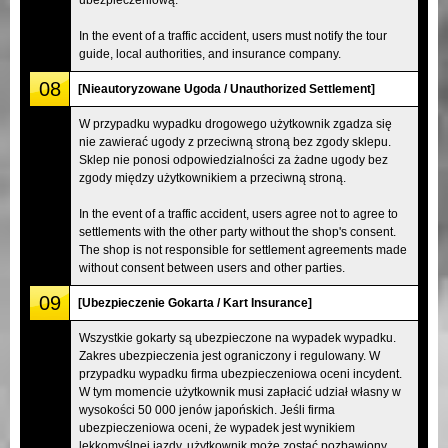
In the event of a traffic accident, users must notify the tour
guide, local authorities, and insurance company.
08
[Nieautoryzowane Ugoda / Unauthorized Settlement]
W przypadku wypadku drogowego użytkownik zgadza się
nie zawierać ugody z przeciwną stroną bez zgody sklepu.
Sklep nie ponosi odpowiedzialności za żadne ugody bez
zgody między użytkownikiem a przeciwną stroną.
In the event of a traffic accident, users agree not to agree to
settlements with the other party without the shop's consent.
The shop is not responsible for settlement agreements made
without consent between users and other parties.
09
[Ubezpieczenie Gokarta / Kart Insurance]
Wszystkie gokarty są ubezpieczone na wypadek wypadku.
Zakres ubezpieczenia jest ograniczony i regulowany. W
przypadku wypadku firma ubezpieczeniowa oceni incydent.
W tym momencie użytkownik musi zapłacić udział własny w
wysokości 50 000 jenów japońskich. Jeśli firma
ubezpieczeniowa oceni, że wypadek jest wynikiem
lekkomyślnej jazdy, użytkownik może zostać pozbawiony