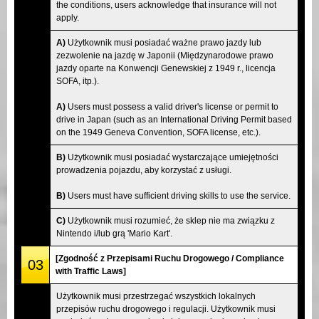
the conditions, users acknowledge that insurance will not
apply.
A)
Użytkownik musi posiadać ważne prawo jazdy lub
zezwolenie na jazdę w Japonii (Międzynarodowe prawo
jazdy oparte na Konwencji Genewskiej z 1949 r., licencja
SOFA, itp.).
A)
Users must possess a valid driver's license or permit to
drive in Japan (such as an International Driving Permit based
on the 1949 Geneva Convention, SOFA license, etc.).
B)
Użytkownik musi posiadać wystarczające umiejętności
prowadzenia pojazdu, aby korzystać z usługi.
B)
Users must have sufficient driving skills to use the service.
C)
Użytkownik musi rozumieć, że sklep nie ma związku z
Nintendo i/lub grą 'Mario Kart'.
[Zgodność z Przepisami Ruchu Drogowego / Compliance
03
with Traffic Laws]
Użytkownik musi przestrzegać wszystkich lokalnych
przepisów ruchu drogowego i regulacji. Użytkownik musi