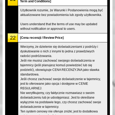
Term and Conditions]
Użytkownik rozumie, że Warunki i Postanowienia mogą być
aktualizowane bez powiadomienia lub zgody użytkownika.
Users understand that the terms of use may be updated
without notification or approval to users.
22
[Cena recenzji / Review Price]
Wierzymy, że dzielenie się doświadczeniami z podróży i
dyskutowanie o nich z innymi to jedna z prawdziwych
radości podróżowania.
Jeśli nie musisz zachować swojego doświadczenia w
tajemnicy (jeśli planujesz komuś powiedzieć lub się
podzielić), obowiązuje CENA RECENZYJNA jako stawka
standardowa.
Jeśli chcesz zachować swoje doświadczenie w tajemnicy,
jest to oferowane jako opcja i dostępne w CENIE
REGULARNEJ.
Nie weryfikujemy, czy faktycznie rozmawiasz o swoim
doświadczeniu lub je udostępniasz. Jest to określane
wyłącznie na podstawie tego, czy chcesz zachować swoje
doświadczenie w tajemnicy.
Ten system cenowy nie oferuje zniżki; jest to dodatkowa