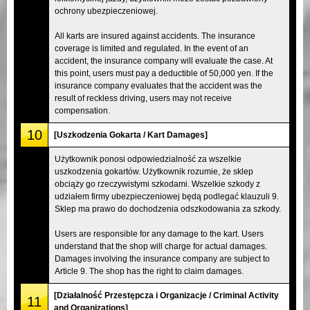
ochrony ubezpieczeniowej.
All karts are insured against accidents. The insurance
coverage is limited and regulated. In the event of an
accident, the insurance company will evaluate the case. At
this point, users must pay a deductible of 50,000 yen. If the
insurance company evaluates that the accident was the
result of reckless driving, users may not receive
compensation.
10
[Uszkodzenia Gokarta / Kart Damages]
Użytkownik ponosi odpowiedzialność za wszelkie
uszkodzenia gokartów. Użytkownik rozumie, że sklep
obciąży go rzeczywistymi szkodami. Wszelkie szkody z
udziałem firmy ubezpieczeniowej będą podlegać klauzuli 9.
Sklep ma prawo do dochodzenia odszkodowania za szkody.
Users are responsible for any damage to the kart. Users
understand that the shop will charge for actual damages.
Damages involving the insurance company are subject to
Article 9. The shop has the right to claim damages.
[Działalność Przestępcza i Organizacje / Criminal Activity
11
and Organizations]