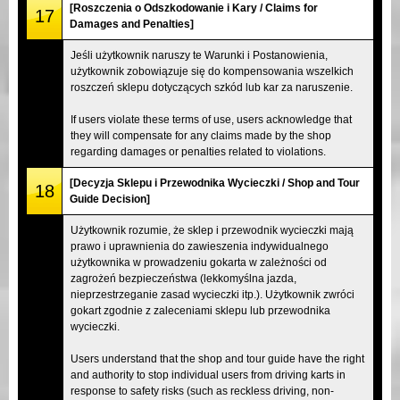
[Roszczenia o Odszkodowanie i Kary / Claims for
17
Damages and Penalties]
Jeśli użytkownik naruszy te Warunki i Postanowienia,
użytkownik zobowiązuje się do kompensowania wszelkich
roszczeń sklepu dotyczących szkód lub kar za naruszenie.
If users violate these terms of use, users acknowledge that
they will compensate for any claims made by the shop
regarding damages or penalties related to violations.
[Decyzja Sklepu i Przewodnika Wycieczki / Shop and Tour
18
Guide Decision]
Użytkownik rozumie, że sklep i przewodnik wycieczki mają
prawo i uprawnienia do zawieszenia indywidualnego
użytkownika w prowadzeniu gokarta w zależności od
zagrożeń bezpieczeństwa (lekkomyślna jazda,
nieprzestrzeganie zasad wycieczki itp.). Użytkownik zwróci
gokart zgodnie z zaleceniami sklepu lub przewodnika
wycieczki.
Users understand that the shop and tour guide have the right
and authority to stop individual users from driving karts in
response to safety risks (such as reckless driving, non-