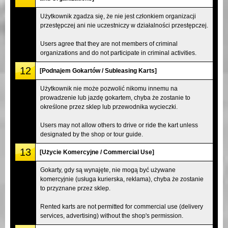
Użytkownik zgadza się, że nie jest członkiem organizacji
przestępczej ani nie uczestniczy w działalności przestępczej.
Users agree that they are not members of criminal
organizations and do not participate in criminal activities.
12
[Podnajem Gokartów / Subleasing Karts]
Użytkownik nie może pozwolić nikomu innemu na
prowadzenie lub jazdę gokartem, chyba że zostanie to
określone przez sklep lub przewodnika wycieczki.
Users may not allow others to drive or ride the kart unless
designated by the shop or tour guide.
13
[Użycie Komercyjne / Commercial Use]
Gokarty, gdy są wynajęte, nie mogą być używane
komercyjnie (usługa kurierska, reklama), chyba że zostanie
to przyznane przez sklep.
Rented karts are not permitted for commercial use (delivery
services, advertising) without the shop's permission.