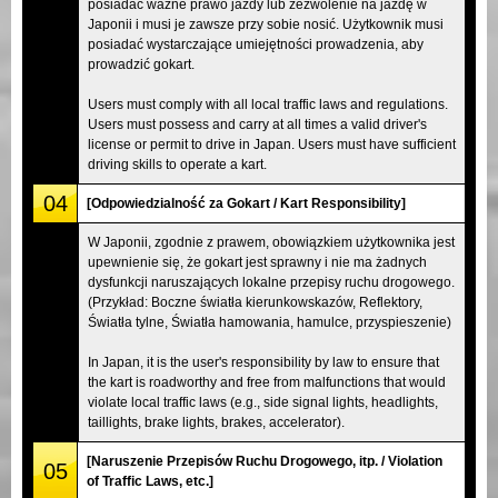
posiadać ważne prawo jazdy lub zezwolenie na jazdę w
Japonii i musi je zawsze przy sobie nosić. Użytkownik musi
posiadać wystarczające umiejętności prowadzenia, aby
prowadzić gokart.
Users must comply with all local traffic laws and regulations.
Users must possess and carry at all times a valid driver's
license or permit to drive in Japan. Users must have sufficient
driving skills to operate a kart.
04
[Odpowiedzialność za Gokart / Kart Responsibility]
W Japonii, zgodnie z prawem, obowiązkiem użytkownika jest
upewnienie się, że gokart jest sprawny i nie ma żadnych
dysfunkcji naruszających lokalne przepisy ruchu drogowego.
(Przykład: Boczne światła kierunkowskazów, Reflektory,
Światła tylne, Światła hamowania, hamulce, przyspieszenie)
In Japan, it is the user's responsibility by law to ensure that
the kart is roadworthy and free from malfunctions that would
violate local traffic laws (e.g., side signal lights, headlights,
taillights, brake lights, brakes, accelerator).
[Naruszenie Przepisów Ruchu Drogowego, itp. / Violation
05
of Traffic Laws, etc.]