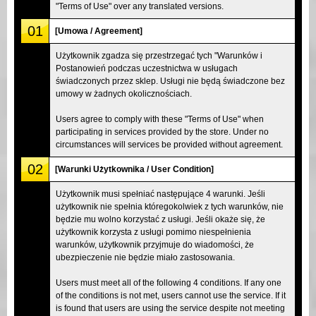
"Terms of Use" over any translated versions.
01
[Umowa / Agreement]
Użytkownik zgadza się przestrzegać tych "Warunków i
Postanowień podczas uczestnictwa w usługach
świadczonych przez sklep. Usługi nie będą świadczone bez
umowy w żadnych okolicznościach.
Users agree to comply with these "Terms of Use" when
participating in services provided by the store. Under no
circumstances will services be provided without agreement.
02
[Warunki Użytkownika / User Condition]
Użytkownik musi spełniać następujące 4 warunki. Jeśli
użytkownik nie spełnia któregokolwiek z tych warunków, nie
będzie mu wolno korzystać z usługi. Jeśli okaże się, że
użytkownik korzysta z usługi pomimo niespełnienia
warunków, użytkownik przyjmuje do wiadomości, że
ubezpieczenie nie będzie miało zastosowania.
Users must meet all of the following 4 conditions. If any one
of the conditions is not met, users cannot use the service. If it
is found that users are using the service despite not meeting