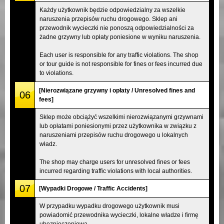
Każdy użytkownik będzie odpowiedzialny za wszelkie
naruszenia przepisów ruchu drogowego. Sklep ani
przewodnik wycieczki nie ponoszą odpowiedzialności za
żadne grzywny lub opłaty poniesione w wyniku naruszenia.
Each user is responsible for any traffic violations. The shop
or tour guide is not responsible for fines or fees incurred due
to violations.
[Nierozwiązane grzywny i opłaty / Unresolved fines and
06
fees]
Sklep może obciążyć wszelkimi nierozwiązanymi grzywnami
lub opłatami poniesionymi przez użytkownika w związku z
naruszeniami przepisów ruchu drogowego u lokalnych
władz.
The shop may charge users for unresolved fines or fees
incurred regarding traffic violations with local authorities.
07
[Wypadki Drogowe / Traffic Accidents]
W przypadku wypadku drogowego użytkownik musi
powiadomić przewodnika wycieczki, lokalne władze i firmę
ubezpieczeniową.