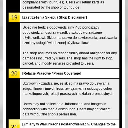
compliance with tour rules). Users will return karts as
designated by the shop or tour guide.
19
[Zastrzeżenia Sklepu / Shop Disclaimer]
Sklep nie będzie odpowiedzialny i/lub ponoszący
odpowiedzialności za wszelkie szkody wyrządzone
użytkownikowi. Sklep ma prawo do zawieszenia, anulowania
i zmiany usługi świadczonej użytkownikowi.
The shop assumes no responsibility and/or obligation for any
damages incurred by users. The shop has the right to stop,
cancel, and modify services provided to users.
20
[Relacje Prasowe / Press Coverage]
Użytkownik zgadza się, że sklep ma prawo do używania
zdjęć, filmów i innych treści związanych z usługą do celów
marketingowych, relacji prasowych i działań promocyjnych.
Users may not collect data, information, and images in
connection with media distribution. Users may not collect
data without the shop's permission.
[Zmiany w Warunkach i Postanowieniach / Changes to the
21