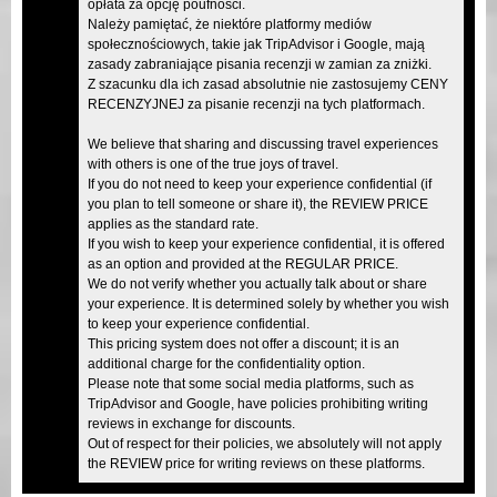
opłata za opcję poufności.
Należy pamiętać, że niektóre platformy mediów
społecznościowych, takie jak TripAdvisor i Google, mają
zasady zabraniające pisania recenzji w zamian za zniżki.
Z szacunku dla ich zasad absolutnie nie zastosujemy CENY
RECENZYJNEJ za pisanie recenzji na tych platformach.
We believe that sharing and discussing travel experiences
with others is one of the true joys of travel.
If you do not need to keep your experience confidential (if
you plan to tell someone or share it), the REVIEW PRICE
applies as the standard rate.
If you wish to keep your experience confidential, it is offered
as an option and provided at the REGULAR PRICE.
We do not verify whether you actually talk about or share
your experience. It is determined solely by whether you wish
to keep your experience confidential.
This pricing system does not offer a discount; it is an
additional charge for the confidentiality option.
Please note that some social media platforms, such as
TripAdvisor and Google, have policies prohibiting writing
reviews in exchange for discounts.
Out of respect for their policies, we absolutely will not apply
the REVIEW price for writing reviews on these platforms.