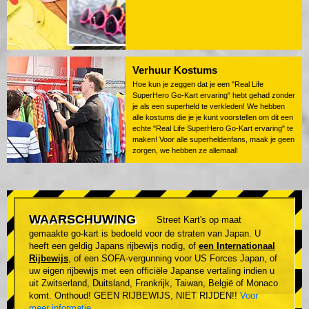
Verhuur Kostums
Hoe kun je zeggen dat je een "Real Life
SuperHero Go-Kart ervaring" hebt gehad zonder
je als een superheld te verkleden! We hebben
alle kostums die je je kunt voorstellen om dit een
echte "Real Life SuperHero Go-Kart ervaring" te
maken! Voor alle superheldenfans, maak je geen
zorgen, we hebben ze allemaal!
WAARSCHUWING
Street Kart's op maat
gemaakte go-kart is bedoeld voor de straten van Japan. U
heeft een geldig Japans rijbewijs nodig, of
een Internationaal
Rijbewijs
, of een SOFA-vergunning voor US Forces Japan, of
uw eigen rijbewijs met een officiële Japanse vertaling indien u
uit Zwitserland, Duitsland, Frankrijk, Taiwan, België of Monaco
komt. Onthoud! GEEN RIJBEWIJS, NIET RIJDEN!!
Voor
meer informatie
.