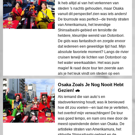
Ik heb altijd al van het verkennen van
steden 's nachts gehouden, maar Osaka
vanuit dit perspectief zien was iets anders!
De tourroute was perfect—de trendy straten
van Amerikamura, het levendige
Shinsaibashi-gebied en tenslotte de
heldere, kleurrijke wereld van Dotonbori.
De gids was fantastisch en zorgde ervoor
dat iedereen een geweldige tijd had. Mijn
absolute favoriete moment? Langs de rivier
cruisen terwijl de lichten van Dotonbori op
het water weerkaatsten. Het was pure
magie! Ik raad deze tour ten zeerste aan
als je het leuk vindt om steden op een
unieke manier te ervaren!
Osaka Zoals Je Nog Nooit Hebt
Gezien! 🚗
Als iemand die van auto’s en
stadsverkenning houdt, was ik benieuwd
hoe dit zou voelen—en laat me je vertellen,
het overtrof mijn verwachtingen! De tour
was goed tempo, en nam ons mee door de
meest opwindende delen van Osaka. De
artistieke straten van Amerikamura, het
stijlvolle Shinsaibashi-gebied en de