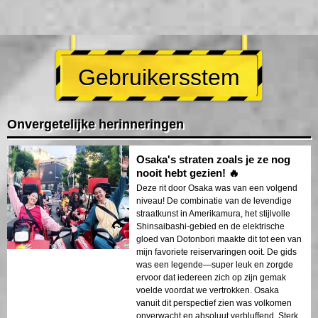
Gebruikersstem
Onvergetelijke herinneringen
Osaka's straten zoals je ze nog
nooit hebt gezien! 🔥
Deze rit door Osaka was van een volgend
niveau! De combinatie van de levendige
straatkunst in Amerikamura, het stijlvolle
Shinsaibashi-gebied en de elektrische
gloed van Dotonbori maakte dit tot een van
mijn favoriete reiservaringen ooit. De gids
was een legende—super leuk en zorgde
ervoor dat iedereen zich op zijn gemak
voelde voordat we vertrokken. Osaka
vanuit dit perspectief zien was volkomen
onverwacht en absoluut verbluffend. Sterk