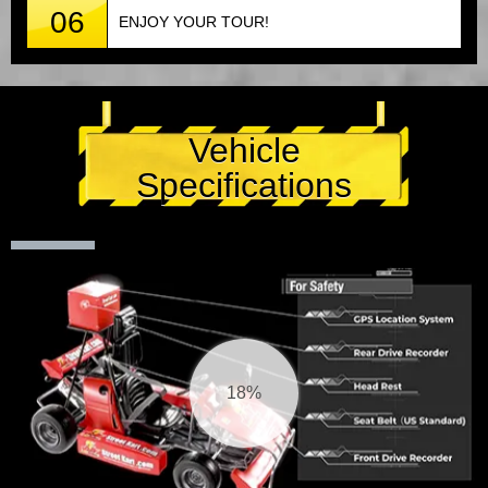
06
ENJOY YOUR TOUR!
Vehicle
Specifications
18%