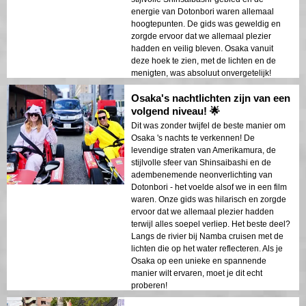
energie van Dotonbori waren allemaal
hoogtepunten. De gids was geweldig en
zorgde ervoor dat we allemaal plezier
hadden en veilig bleven. Osaka vanuit
deze hoek te zien, met de lichten en de
menigten, was absoluut onvergetelijk!
Osaka's nachtlichten zijn van een
volgend niveau! 🌟
Dit was zonder twijfel de beste manier om
Osaka 's nachts te verkennen! De
levendige straten van Amerikamura, de
stijlvolle sfeer van Shinsaibashi en de
adembenemende neonverlichting van
Dotonbori - het voelde alsof we in een film
waren. Onze gids was hilarisch en zorgde
ervoor dat we allemaal plezier hadden
terwijl alles soepel verliep. Het beste deel?
Langs de rivier bij Namba cruisen met de
lichten die op het water reflecteren. Als je
Osaka op een unieke en spannende
manier wilt ervaren, moet je dit echt
proberen!