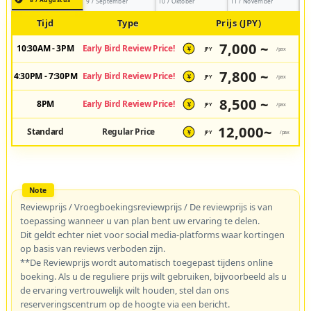
9 / September
10 / Oktober
11 / November
Tijd
Type
Prijs (JPY)
7,000 ~
10:30AM - 3PM
Early Bird Review Price!
JPY
/pax
¥
7,800 ~
4:30PM - 7:30PM
Early Bird Review Price!
JPY
/pax
¥
8,500 ~
8PM
Early Bird Review Price!
JPY
/pax
¥
12,000~
Standard
Regular Price
JPY
/pax
¥
Reviewprijs / Vroegboekingsreviewprijs / De reviewprijs is van
toepassing wanneer u van plan bent uw ervaring te delen.
Dit geldt echter niet voor social media-platforms waar kortingen
op basis van reviews verboden zijn.
**De Reviewprijs wordt automatisch toegepast tijdens online
boeking. Als u de reguliere prijs wilt gebruiken, bijvoorbeeld als u
de ervaring vertrouwelijk wilt houden, stel dan ons
reserveringscentrum op de hoogte via een bericht.