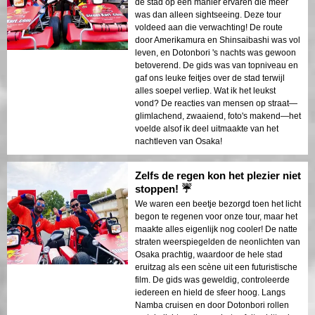
de stad op een manier ervaren die meer
was dan alleen sightseeing. Deze tour
voldeed aan die verwachting! De route
door Amerikamura en Shinsaibashi was vol
leven, en Dotonbori 's nachts was gewoon
betoverend. De gids was van topniveau en
gaf ons leuke feitjes over de stad terwijl
alles soepel verliep. Wat ik het leukst
vond? De reacties van mensen op straat—
glimlachend, zwaaiend, foto's makend—het
voelde alsof ik deel uitmaakte van het
nachtleven van Osaka!
Zelfs de regen kon het plezier niet
stoppen! ☔
We waren een beetje bezorgd toen het licht
begon te regenen voor onze tour, maar het
maakte alles eigenlijk nog cooler! De natte
straten weerspiegelden de neonlichten van
Osaka prachtig, waardoor de hele stad
eruitzag als een scène uit een futuristische
film. De gids was geweldig, controleerde
iedereen en hield de sfeer hoog. Langs
Namba cruisen en door Dotonbori rollen