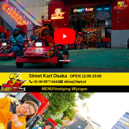
Street Kart Osaka
OPEN 12:00-19:00
📞+81-90-9977-6644
📧
shina@kart.st
MENU/Vestiging Wijzigen
TOP
Over Ons
Specificaties
Prijs
Bereikbaarheid
Reviews
Veelgestelde Vragen