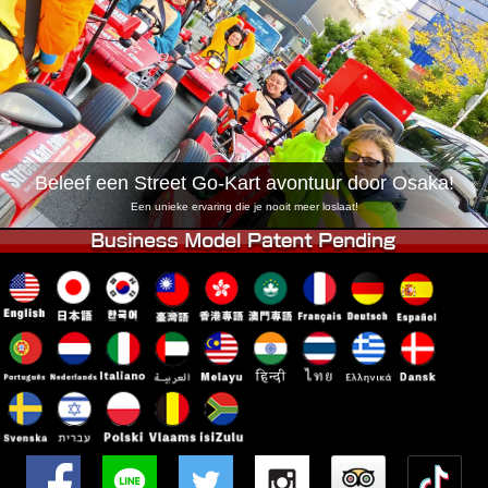
Bedrijf
Reserveren
Vestiging Wijzigen
Tokio Shinagawa
Tokio Akihabara#1
Tokio Akihabara#2
Tokio Shibuya
Tokio Shibuya Annex
Tokio Baai
Beleef een Street Go-Kart avontuur door Osaka!
Tokio Asakusa
Osaka
Een unieke ervaring die je nooit meer loslaat!
Okinawa