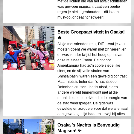
met de lichten die van het asfalt schitterden
was gewoon magisch. Laat een beetje
regen je niet tegenhouden—dit is een
must-do, ongeacht het weer!
Beste Groepsactiviteit in Osaka!
🔥
Als je met vrienden reist, DIT is wat je zou
moeten doen! We waren met z'n vieren, en
dit was zonder twijfel het hoogtepunt van
onze reis naar Osaka. De rit door
Amerikamura had zo'n coole stedelijke
sfeer, en de stijlvolle straten van
Shinsaibashi waren een geweldig contrast.
Maar niets is beter dan 's nachts door
Dotonbori cruisen - het is alsof je een
andere wereld binnenkomt met al die
neonlichten en de rivier die de energie van
de stad weerspiegelt. De gids was
geweldig en zorgde ervoor dat we allemaal
een geweldige tijd hadden terwijl hij alles
soepel en veilig hield!
Osaka 's Nachts is Eenvoudig
Magisch! ✨