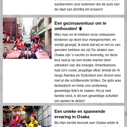
aanbevolen voor iedereen die de puls van
de stad van dichtbij wil ervaren!
Een gezinsavontuur om te
onthouden! 🏮
Mijn man en ik hebben onze volwassen
kinderen op deze tour meegenomen, en
eerlijk gezegd, ik denk dat wij er net zo van
genoten hebben als zij! De straten van
Osaka zijn 's nachts zo levendig, en deze
tour laat je op een leuke manier deel
uitmaken van die energie. Amerikamura
had zo'n coole, jeugdige sfeer, terwijl de rit
langs Namba en Dotonbori een droom was
met al die schitterende lichten. De gids was
fantastisch en hielp ons onderweg
geweldige foto's te maken. Als je met
familie reist, is dit een geweldige activiteit
om samen te delen!
Een unieke en spannende
ervaring in Osaka
Bij mijn eerste bezoek aan Osaka wilde ik