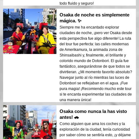
todo fluido y seguro!
Osaka de noche es simplemente
mágica. ✨
Siempre me ha encantado explorar
ciudades de noche, ¡pero ver Osaka desde
esta perspectiva fue algo diferente! La ruta
del tour fue perfecta: las calles modernas
de Amerikamura, la animada zona de
Shinsaibashi y, finalmente, el brillante y
colorido mundo de Dotonbori. El guía fue
fantástico, asegurándose de que todos se
divirtieran. ¿Mi momento favorito absoluto?
Navegar junto al río mientras las luces de
Dotonbori se reflejaban en el agua. ¡Fue
pura magia! ¡Recomiendo mucho este tour
si te encanta experimentar las ciudades de
una manera única!
Osaka como nunca la has visto
antes! 🚗
Como alguien que ama los coches y la
exploración de la ciudad, tenía curiosidad
por saber cómo se sentiría esto, ¡y déjame