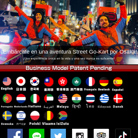
Empresa
Reservas
Cambiar Tienda
Tokyo Shinagawa
Tokyo Akihabara#1
Tokyo Akihabara#2
Tokyo Shibuya
Tokyo Shibuya Annex
Tokyo Bay
¡Embárcate en una aventura Street Go-Kart por Osaka!
Tokyo Asakusa
Osaka
¡Una experiencia única en la vida y una vez nunca es suficiente!
Okinawa