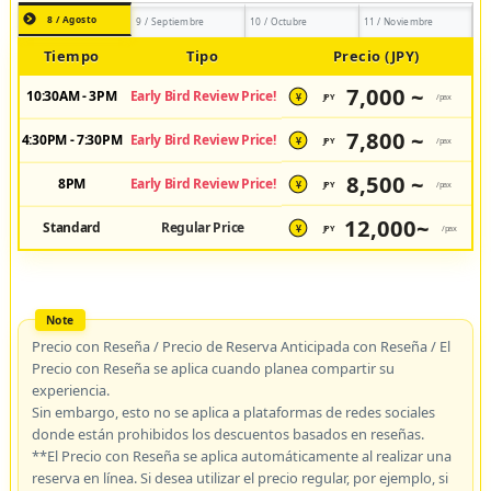
8 / Agosto
9 / Septiembre
10 / Octubre
11 / Noviembre
Tiempo
Tipo
Precio (JPY)
7,000 ~
10:30AM - 3PM
Early Bird Review Price!
JPY
/pax
¥
7,800 ~
4:30PM - 7:30PM
Early Bird Review Price!
JPY
/pax
¥
8,500 ~
8PM
Early Bird Review Price!
JPY
/pax
¥
12,000~
Standard
Regular Price
JPY
/pax
¥
Precio con Reseña / Precio de Reserva Anticipada con Reseña / El
Precio con Reseña se aplica cuando planea compartir su
experiencia.
Sin embargo, esto no se aplica a plataformas de redes sociales
donde están prohibidos los descuentos basados en reseñas.
**El Precio con Reseña se aplica automáticamente al realizar una
reserva en línea. Si desea utilizar el precio regular, por ejemplo, si