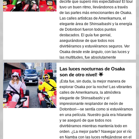
decirte que superó mis expectativas! El tour
tuvo un buen ritmo, llevándonos a través
de las partes más emocionantes de Osaka.
Las calles artísticas de Amerikamura, el
elegante área de Shinsaibashi y la energía
de Dotonbori fueron todos puntos
destacados. El guía fue genial,
asegurándose de que todos nos
divirtiéramos y estuviéramos seguros. Ver
Osaka desde este ángulo, con las luces y
las multitudes, fue absolutamente
inolvidable.
Las luces nocturnas de Osaka
son de otro nivel! 🌟
¡Esta fue, sin duda, la mejor manera de
explorar Osaka por la noche! Las vibrantes
calles de Amerikamura, la atmósfera
elegante de Shinsaibashi y el
impresionante resplandor de neón de
Dotonbori—se sentía como si estuviéramos
en una película. Nuestro guía era hilarante
y se aseguró de que todos nos
divirtiéramos mientras mantenía todo en
orden. ¿La mejor parte? Navegar por el río
en Namba con las luces reflejándose en el