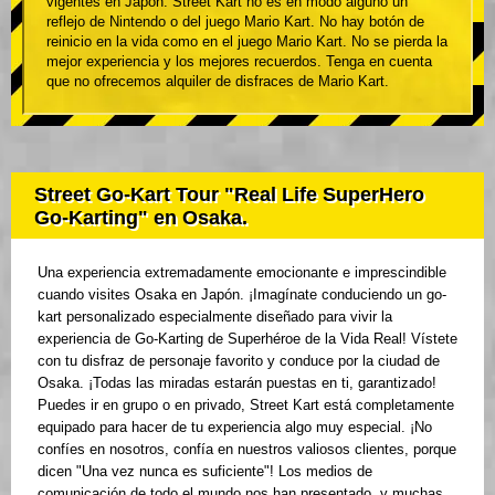
vigentes en Japón. Street Kart no es en modo alguno un
reflejo de Nintendo o del juego Mario Kart. No hay botón de
reinicio en la vida como en el juego Mario Kart. No se pierda la
mejor experiencia y los mejores recuerdos. Tenga en cuenta
que no ofrecemos alquiler de disfraces de Mario Kart.
Street Go-Kart Tour "Real Life SuperHero
Go-Karting" en Osaka.
Una experiencia extremadamente emocionante e imprescindible
cuando visites Osaka en Japón. ¡Imagínate conduciendo un go-
kart personalizado especialmente diseñado para vivir la
experiencia de Go-Karting de Superhéroe de la Vida Real! Vístete
con tu disfraz de personaje favorito y conduce por la ciudad de
Osaka. ¡Todas las miradas estarán puestas en ti, garantizado!
Puedes ir en grupo o en privado, Street Kart está completamente
equipado para hacer de tu experiencia algo muy especial. ¡No
confíes en nosotros, confía en nuestros valiosos clientes, porque
dicen "Una vez nunca es suficiente"! Los medios de
comunicación de todo el mundo nos han presentado, y muchas