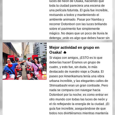
luces de neón de Osaka, haciendo que
toda la ciudad pareciera una escena de
una película futurista. El guía fue increíble,
revisando a todos y manteniendo el
ambiente animado. Pasar por Namba y
recorrer Dotonbori con las luces brillando
sobre el pavimento fue simplemente
mágico. No dejes que un poco de lluvia te
detenga; ¡esto es algo que debes hacer sin
importar el clima!
Mejor actividad en grupo en
Osaka! 🔥
Si viajas con amigos, ¡ESTO es lo que
deberías hacer! Éramos un grupo de
cuatro, y esto fue, sin duda, lo más
destacado de nuestro viaje a Osaka. El
paseo por Amerikamura tenía una vibra
urbana increíble, y las elegantes calles de
Shinsaibashi eran un gran contraste. Pero
nada se compara con navegar hacia
Dotonbori por la noche; es como entrar en
otro mundo con todas las luces de neón y
el río reflejando la energía de la ciudad. ¡El
guía fue increíble, asegurándose de que
todos nos divirtiéramos mientras mantenía