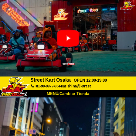
Street Kart Osaka
OPEN 12:00-19:00
📞+81-90-9977-6644
📧
shina@kart.st
MENÚ/Cambiar Tienda
INICIO
Acerca de
Especificaciones
Precios
Acceso
Testimonios
Preguntas Frecuentes