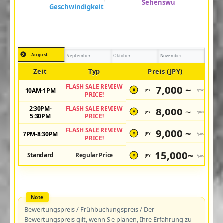
August
September
Oktober
November
Zeit
Typ
Preis (JPY)
FLASH SALE REVIEW
7,000 ~
10AM-1PM
JPY
/pax
¥
PRICE!
2:30PM-
FLASH SALE REVIEW
8,000 ~
JPY
/pax
¥
5:30PM
PRICE!
FLASH SALE REVIEW
9,000 ~
7PM-8:30PM
JPY
/pax
¥
PRICE!
15,000~
Standard
Regular Price
JPY
/pax
¥
Bewertungspreis / Frühbuchungspreis / Der
Bewertungspreis gilt, wenn Sie planen, Ihre Erfahrung zu