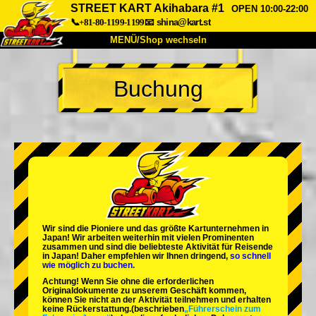
STREET KART Akihabara #1
OPEN 10:00-22:00
📞+81-80-1199-1199
📧
shina@kart.st
MENÜ/Shop wechseln
START
Buchung
Über uns
Spezifikationen
Preise
Anfahrt
Bewertungen
FAQ
Unternehmen
Buchung
Shop wechseln
Tokio Shinagawa
Tokio Akihabara#1
Tokio Akihabara#2
Tokio Shibuya
Wir sind die
Pioniere
und das
größte Kartunternehmen
in
Tokio Shibuya Annex
Tokio Bucht
Japan! Wir arbeiten weiterhin mit
vielen Prominenten
zusammen und sind die
beliebteste Aktivität
für Reisende
in Japan! Daher empfehlen wir Ihnen dringend,
so schnell
Tokio Asakusa
Osaka
wie möglich zu buchen.
Achtung! Wenn Sie ohne die erforderlichen
Okinawa
Originaldokumente zu unserem Geschäft kommen,
können Sie nicht an der Aktivität teilnehmen und erhalten
keine Rückerstattung.
(beschrieben
„Führerschein zum